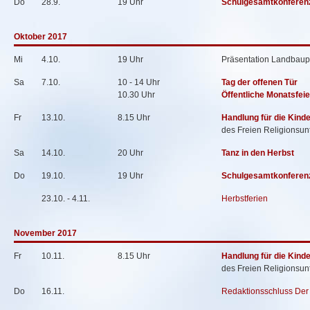
Do
28.9.
19 Uhr
Schulgesamtkonferen
Oktober 2017
Mi
4.10.
19 Uhr
Präsentation Landbaup
Sa
7.10.
10 - 14 Uhr
Tag der offenen Tür
10.30 Uhr
Öffentliche Monatsfeie
Fr
13.10.
8.15 Uhr
Handlung für die Kind
des Freien Religionsunt
Sa
14.10.
20 Uhr
Tanz in den Herbst
Do
19.10.
19 Uhr
Schulgesamtkonferen
23.10. - 4.11.
Herbstferien
November 2017
Fr
10.11.
8.15 Uhr
Handlung für die Kind
des Freien Religionsunt
Do
16.11.
Redaktionsschluss Der