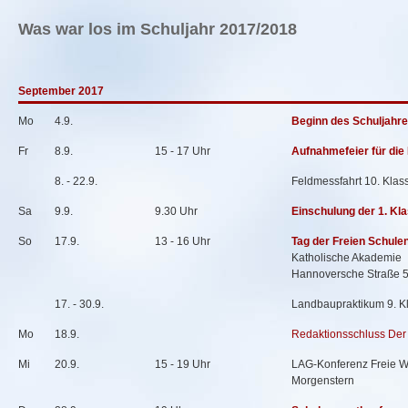
Was war los im Schuljahr 2017/2018
September 2017
Mo
4.9.
Beginn des Schuljahr
Fr
8.9.
15 - 17 Uhr
Aufnahmefeier für die
8. - 22.9.
Feldmessfahrt 10. Klas
Sa
9.9.
9.30 Uhr
Einschulung der 1. Kl
So
17.9.
13 - 16 Uhr
Tag der Freien Schule
Katholische Akademie
Hannoversche Straße 5
17. - 30.9.
Landbaupraktikum 9. K
Mo
18.9.
Redaktionsschluss Der
Mi
20.9.
15 - 19 Uhr
LAG-Konferenz Freie Wa
Morgenstern