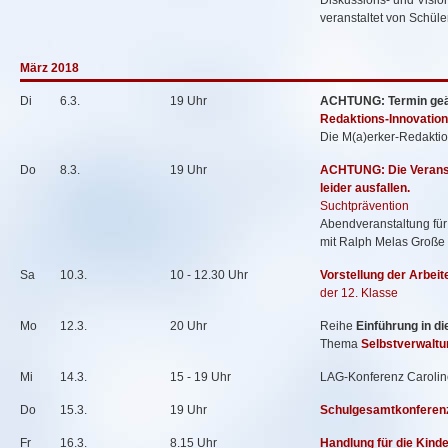
Diskussions- und Visi
veranstaltet von Schül
März 2018
Di
6.3.
19 Uhr
ACHTUNG: Termin geä
Redaktions-Innovatio
Die M(a)erker-Redaktion
Do
8.3.
19 Uhr
ACHTUNG: Die Veranst
leider ausfallen.
Suchtprävention
Abendveranstaltung für
mit Ralph Melas Große
Sa
10.3.
10 - 12.30 Uhr
Vorstellung der Arbei
der 12. Klasse
Mo
12.3.
20 Uhr
Reihe
Einführung in d
Thema
Selbstverwaltu
Mi
14.3.
15 - 19 Uhr
LAG-Konferenz Caroli
Do
15.3.
19 Uhr
Schulgesamtkonferen
Fr
16.3.
8.15 Uhr
Handlung für die Kind