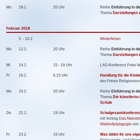
Mo
29.1.
20 Uhr
Reihe
Einführung in d
Thema
Darstellungen z
Februar 2018
5. - 10.2.
Winterferien
Mo
12.2.
20 Uhr
Reihe
Einführung in d
Thema
Darstellungen 
Mi
14.2.
15 - 19 Uhr
LAG-Konferenz Freie W
Fr
16.2.
8.15 Uhr
Handlung für die Kind
des Freien Religionsunt
Mo
19.2.
20 Uhr
Reihe
Einführung in d
Thema
Die künstleris
Schule
Do
22.2.
19 Uhr
Schulgesamtkonferen
mit Vortrag
Das Abendma
Waldorfpädagogin
von 
Fr
23.2.
19 Uhr
Was bildet ihr uns eige