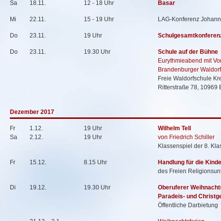
Sa
18.11.
12 - 18 Uhr
Basar
Mi
22.11.
15 - 19 Uhr
LAG-Konferenz Johanne
Do
23.11.
19 Uhr
Schulgesamtkonferen
Do
23.11.
19.30 Uhr
Schule auf der Bühne
Eurythmieabend mit Vor
Brandenburger Waldor
Freie Waldorfschule K
Ritterstraße 78, 10969 
Dezember 2017
Fr
1.12.
19 Uhr
Wilhelm Tell
Sa
2.12.
19 Uhr
von Friedrich Schiller
Klassenspiel der 8. Kla
Fr
15.12.
8.15 Uhr
Handlung für die Kind
des Freien Religionsunt
Di
19.12.
19.30 Uhr
Oberuferer Weihnacht
Paradeis- und Christg
Öffentliche Darbietung