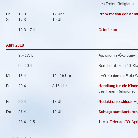
des Freien Religionsunt
Fr
16.3.
17 Uhr
Präsentation der Acht
Sa
17.3.
10 Uhr
19.3. - 7.4.
Osterferien
April 2018
9. - 17.4.
Astronomie-Ökologie-Fa
9. - 20.4.
Berufspraktikum 10. Kl
Mi
18.4.
15 - 19 Uhr
LAG-Konferenz Freie W
Fr
20.4.
8.15 Uhr
Handlung für die Kind
des Freien Religionsunt
Fr
20.4.
18 Uhr
Redaktionsschluss
M(
Do
26.4.
19 Uhr
Schulgesamtkonferen
28.4. - 1.5.
1. Mai Feiertag (30. Apri