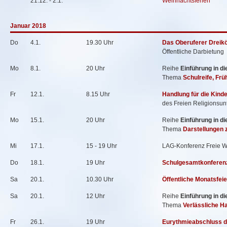
21.12. - 2.1.
Weihnachtsferien
Januar 2018
Do
4.1.
19.30 Uhr
Das Oberuferer Dreikö
Öffentliche Darbietung
Mo
8.1.
20 Uhr
Reihe
Einführung in d
Thema
Schulreife, Fr
Fr
12.1.
8.15 Uhr
Handlung für die Kind
des Freien Religionsunt
Mo
15.1.
20 Uhr
Reihe
Einführung in d
Thema
Darstellungen 
Mi
17.1.
15 - 19 Uhr
LAG-Konferenz Freie Wa
Do
18.1.
19 Uhr
Schulgesamtkonferen
Sa
20.1.
10.30 Uhr
Öffentliche Monatsfeie
Sa
20.1.
12 Uhr
Reihe
Einführung in d
Thema
Verlässliche H
Fr
26.1.
19 Uhr
Eurythmieabschluss d