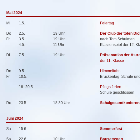
Mai 2024
Mi
1.5.
Feiertag
Do
2.5.
19 Uhr
Der Club der toten Dic
Fr
3.5.
19 Uhr
nach Tom Schulman
4.5.
11 Uhr
Klassenspiel der 12. K
Di
7.5.
19 Uhr
Präsentation der Astr
der 11. Klasse
Do
9.5.
Himmelfahrt
Fr
10.5.
Brückentag, Schule un
18.-20.5.
Pfingstferien
Schule geschlossen
Do
23.5.
18.30 Uhr
Schulgesamtkonferen
Juni 2024
Sa
15.6.
Sommerfest
Sa
22.6.
10 Uhr
Bausamstag