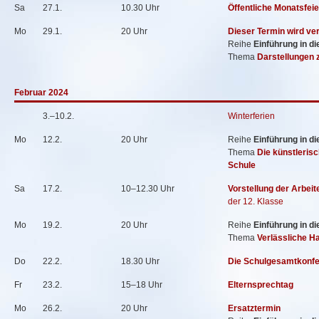
Sa
27.1.
10.30 Uhr
Öffentliche Monatsfeie
Mo
29.1.
20 Uhr
Dieser Termin wird ve
Reihe
Einführung in d
Thema
Darstellungen 
Februar 2024
3.–10.2.
Winterferien
Mo
12.2.
20 Uhr
Reihe
Einführung in d
Thema
Die künstleris
Schule
Sa
17.2.
10–12.30 Uhr
Vorstellung der Arbei
der 12. Klasse
Mo
19.2.
20 Uhr
Reihe
Einführung in d
Thema
Verlässliche H
Do
22.2.
18.30 Uhr
Die Schulgesamtkonfere
Fr
23.2.
15–18 Uhr
Elternsprechtag
Mo
26.2.
20 Uhr
Ersatztermin