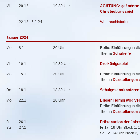
Mi
20.12.
19.30 Uhr
ACHTUNG: geänderte 
Christgeburtsspiel
22.12.–6.1.24
Weihnachtsferien
Januar 2024
Mo
8.1.
20 Uhr
Reihe
Einführung in d
Thema
Schulreife
Mi
10.1.
19.30 Uhr
Dreikönigsspiel
Mo
15.1.
20 Uhr
Reihe
Einführung in d
Thema
Darstellungen 
Do
18.1.
18.30 Uhr
Schulgesamtkonferen
Mo
22.1.
20 Uhr
Dieser Termin wird ve
Reihe
Einführung in d
Thema
Darstellungen z
Fr
26.1.
Präsentation der Jahr
Sa
27.1.
Fr 17–19 Uhr Block 1, 
Sa 12–14 Uhr Block 3, 