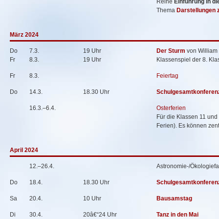
Reihe
Einführung in d
Thema
Darstellungen z
März 2024
Do
7.3.
19 Uhr
Der Sturm
von William
Fr
8.3.
19 Uhr
Klassenspiel der 8. Kla
Fr
8.3.
Feiertag
Do
14.3.
18.30 Uhr
Schulgesamtkonferen
16.3.–6.4.
Osterferien
Für die Klassen 11 und 1
Ferien). Es können zen
April 2024
12.–26.4.
Astronomie-/Ökologiefah
Do
18.4.
18.30 Uhr
Schulgesamtkonferen
Sa
20.4.
10 Uhr
Bausamstag
Di
30.4.
20â€“24 Uhr
Tanz in den Mai