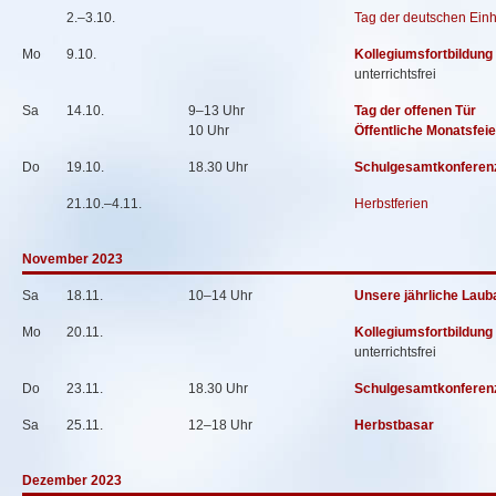
2.–3.10.
Tag der deutschen Einh
Mo
9.10.
Kollegiumsfortbildung
unterrichtsfrei
Sa
14.10.
9–13 Uhr
Tag der offenen Tür
10 Uhr
Öffentliche Monatsfeie
Do
19.10.
18.30 Uhr
Schulgesamtkonferen
21.10.–4.11.
Herbstferien
November 2023
Sa
18.11.
10–14 Uhr
Unsere jährliche Laub
Mo
20.11.
Kollegiumsfortbildung
unterrichtsfrei
Do
23.11.
18.30 Uhr
Schulgesamtkonferen
Sa
25.11.
12–18 Uhr
Herbstbasar
Dezember 2023