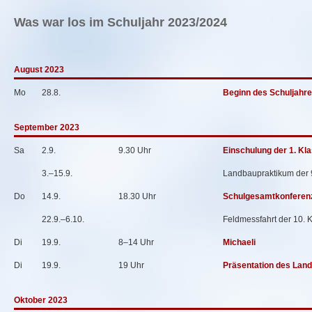
Was war los im Schuljahr 2023/2024
August 2023
Mo
28.8.
Beginn des Schuljahr
September 2023
Sa
2.9.
9.30 Uhr
Einschulung der 1. Kl
3.–15.9.
Landbaupraktikum der 
Do
14.9.
18.30 Uhr
Schulgesamtkonferen
22.9.–6.10.
Feldmessfahrt der 10. 
Di
19.9.
8–14 Uhr
Michaeli
Di
19.9.
19 Uhr
Präsentation des Land
Oktober 2023