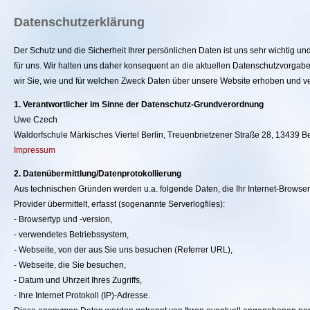
Datenschutzerklärung
Der Schutz und die Sicherheit Ihrer persönlichen Daten ist uns sehr wichtig un
für uns. Wir halten uns daher konsequent an die aktuellen Datenschutzvorgab
wir Sie, wie und für welchen Zweck Daten über unsere Website erhoben und ve
1. Verantwortlicher im Sinne der Datenschutz-Grundverordnung
Uwe Czech
Waldorfschule Märkisches Viertel Berlin, Treuenbrietzener Straße 28, 13439 Be
Impressum
2. Datenübermittlung/Datenprotokollierung
Aus technischen Gründen werden u.a. folgende Daten, die Ihr Internet-Brows
Provider übermittelt, erfasst (sogenannte Serverlogfiles):
- Browsertyp und -version,
- verwendetes Betriebssystem,
- Webseite, von der aus Sie uns besuchen (Referrer URL),
- Webseite, die Sie besuchen,
- Datum und Uhrzeit Ihres Zugriffs,
- Ihre Internet Protokoll (IP)-Adresse.