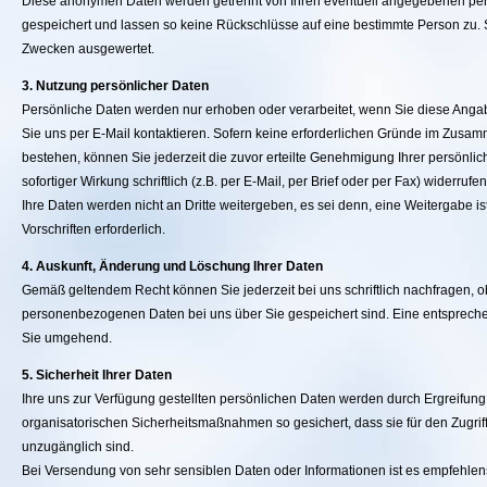
Diese anonymen Daten werden getrennt von Ihren eventuell angegebenen p
gespeichert und lassen so keine Rückschlüsse auf eine bestimmte Person zu. S
Zwecken ausgewertet.
3. Nutzung persönlicher Daten
Persönliche Daten werden nur erhoben oder verarbeitet, wenn Sie diese Angab
Sie uns per E-Mail kontaktieren. Sofern keine erforderlichen Gründe im Zusam
bestehen, können Sie jederzeit die zuvor erteilte Genehmigung Ihrer persönli
sofortiger Wirkung schriftlich (z.B. per E-Mail, per Brief oder per Fax) widerrufen
Ihre Daten werden nicht an Dritte weitergeben, es sei denn, eine Weitergabe is
Vorschriften erforderlich.
4. Auskunft, Änderung und Löschung Ihrer Daten
Gemäß geltendem Recht können Sie jederzeit bei uns schriftlich nachfragen, 
personenbezogenen Daten bei uns über Sie gespeichert sind. Eine entsprechen
Sie umgehend.
5. Sicherheit Ihrer Daten
Ihre uns zur Verfügung gestellten persönlichen Daten werden durch Ergreifung
organisatorischen Sicherheitsmaßnahmen so gesichert, dass sie für den Zugriff 
unzugänglich sind.
Bei Versendung von sehr sensiblen Daten oder Informationen ist es empfehlen